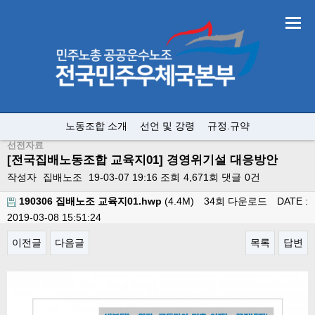
노동조합 소개
선언 및 강령
규정.규약
선전자료
[전국집배노동조합 교육지01] 경영위기설 대응방안
작성자
집배노조
19-03-07 19:16
조회
4,671회
댓글
0건
190306 집배노조 교육지01.hwp
(4.4M)
34회 다운로드
DATE :
2019-03-08 15:51:24
이전글
다음글
목록
답변
본문