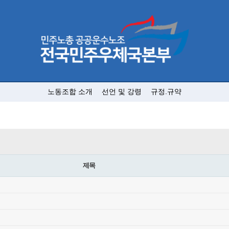
노동조합 소개
선언 및 강령
규정.규약
제목