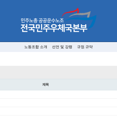
노동조합 소개
선언 및 강령
규정.규약
제목