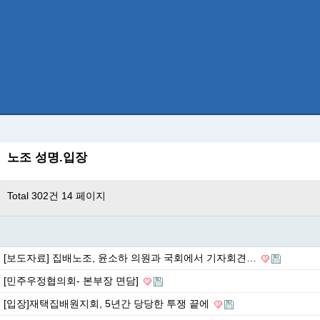
노조 성명.입장
Total 302건
14 페이지
[보도자료] 집배노조, 윤소하 의원과 국회에서 기자회견…
[민주우정협의회- 본부장 면담]
[입장]재택집배원지회, 5년간 당당한 투쟁 끝에