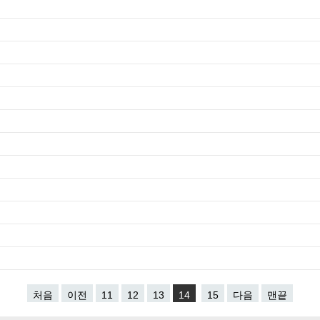
처음
이전
11
12
13
14
15
다음
맨끝