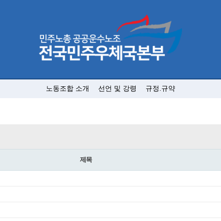
노동조합 소개
선언 및 강령
규정.규약
제목