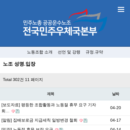
노동조합 소개
선언 및 강령
규정.규약
노조 성명.입장
Total 302건
11 페이지
제목
날짜
[보도자료] 평등한 조합활동과 노동절 휴무 요구 기자
04-20
회…
[알림] 집배보로금 지급세칙 일방변경 철회
04-17
[입장] 노동절 휴무 보장 요구
04-14