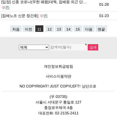
[입장] 신종 코로나(우한 폐렴)대책, 집배원 외근 단…
01-28
[집배노조 신문 창간호]
01-23
처음
이전
11
12
13
14
15
다음
맨끝
개인정보취급방침
서비스이용약관
NO COPYRIGHT! JUST COPYLEFT!
상단으로
(우 03735)
서울시 서대문구 통일로 127
충정로우체국 4층
대표전화: 02-2135-2411