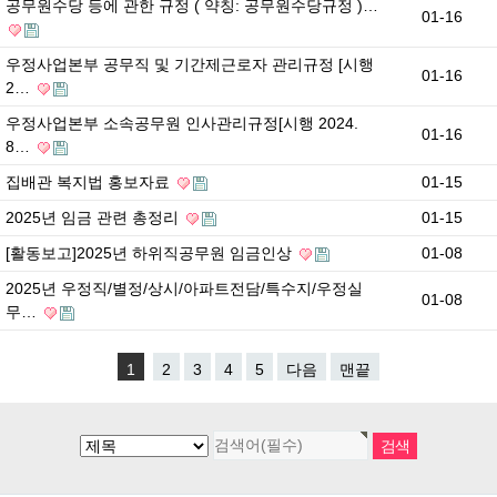
공무원수당 등에 관한 규정 ( 약칭: 공무원수당규정 )…
01-16
우정사업본부 공무직 및 기간제근로자 관리규정 [시행
01-16
2…
우정사업본부 소속공무원 인사관리규정[시행 2024.
01-16
8…
집배관 복지법 홍보자료
01-15
2025년 임금 관련 총정리
01-15
[활동보고]2025년 하위직공무원 임금인상
01-08
2025년 우정직/별정/상시/아파트전담/특수지/우정실
01-08
무…
1
2
3
4
5
다음
맨끝