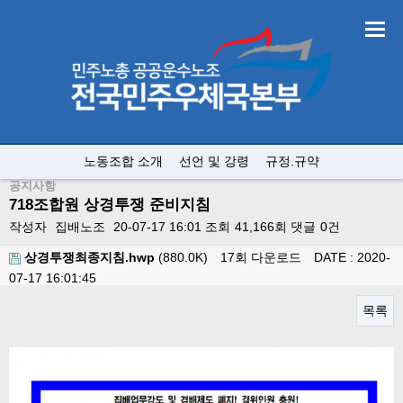
노동조합 소개
선언 및 강령
규정.규약
공지사항
718조합원 상경투쟁 준비지침
작성자
집배노조
20-07-17 16:01
조회
41,166회
댓글
0건
상경투쟁최종지침.hwp
(880.0K)
17회 다운로드
DATE : 2020-
07-17 16:01:45
목록
본문