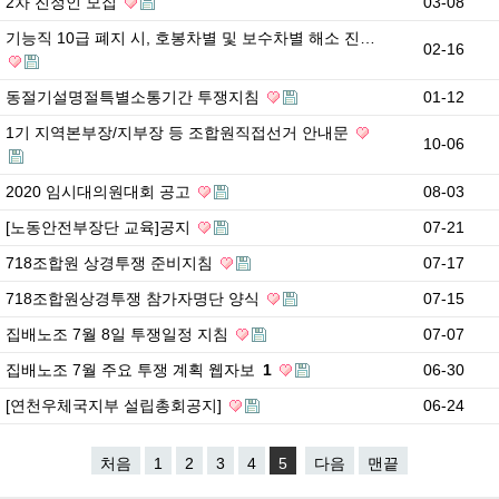
2차 진정인 모집
03-08
기능직 10급 폐지 시, 호봉차별 및 보수차별 해소 진…
02-16
동절기설명절특별소통기간 투쟁지침
01-12
1기 지역본부장/지부장 등 조합원직접선거 안내문
10-06
2020 임시대의원대회 공고
08-03
[노동안전부장단 교육]공지
07-21
718조합원 상경투쟁 준비지침
07-17
718조합원상경투쟁 참가자명단 양식
07-15
집배노조 7월 8일 투쟁일정 지침
07-07
집배노조 7월 주요 투쟁 계획 웹자보
1
06-30
[연천우체국지부 설립총회공지]
06-24
처음
1
2
3
4
5
다음
맨끝