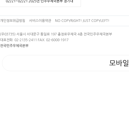
02/21~02/21
2025년 민주우체국본부 정기대
의원대회
개인정보취급방침
서비스이용약관
NO COPYRIGHT! JUST COPYLEFT!
(우03735) 서울시 서대문구 통일로 197 충정로우체국 4층 전국민주우체국본부
대표전화: 02-2135-2411 FAX: 02-6008-1917
전국민주우체국본부
모바일