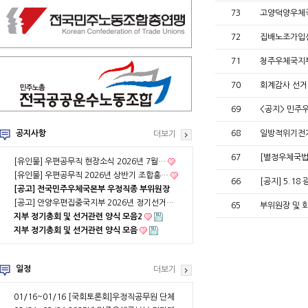
73
고양덕양우체
72
집배노조가입
71
청주우체국지
70
회계감사 선거
69
<공지> 민주
공지사항
68
일방적위기전
더보기
67
[별정우체국법
[유인물] 우편공무직 현장소식 2026년 7월…
[유인물] 우편공무직 2026년 상반기 조합홍…
66
[공지] 5.
[공고] 전국민주우체국본부 우정직종 부위원장
…
[공고] 안양우편집중국지부 2026년 정기선거…
65
부위원장 및 
지부 정기총회 및 선거관련 양식 모음2
지부 정기총회 및 선거관련 양식 모음
일정
더보기
01/16~01/16
[국회토론회]우정직공무원 단체
협약 부분적용의 …