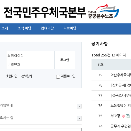
소개
소식 마당
참여마당
자료마당
공지사항
Total 259건
13 페이지
회원아이디
비밀번호
번호
79
아산우체국지
회원가입
정보찾기
자동로그인
78
[집회공지] 
77
[설문조사]우
가입안내
76
노동절맞이 
75
부고장
오시는 길
74
공무직 우편원