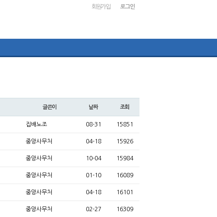
회원가입
로그인
글쓴이
날짜
조회
집배노조
08-31
15851
중앙사무처
04-18
15926
중앙사무처
10-04
15984
중앙사무처
01-10
16089
중앙사무처
04-18
16101
중앙사무처
02-27
16309