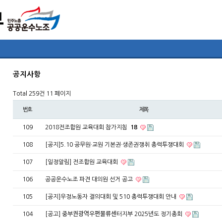
공지사항
Total 259건
11 페이지
번호
제목
109
2018전조합원 교육대회 참가지침
18
108
[공지]5.10 공무원·교원 기본권·생존권쟁취 총력투쟁대회
107
[일정알림] 전조합원 교육대회
106
공공운수노조 파견 대의원 선거 공고
105
[공지]우정노동자 결의대회 및 510 총력투쟁대회 안내
104
[공고] 중부권광역우편물류센터지부 2025년도 정기총회