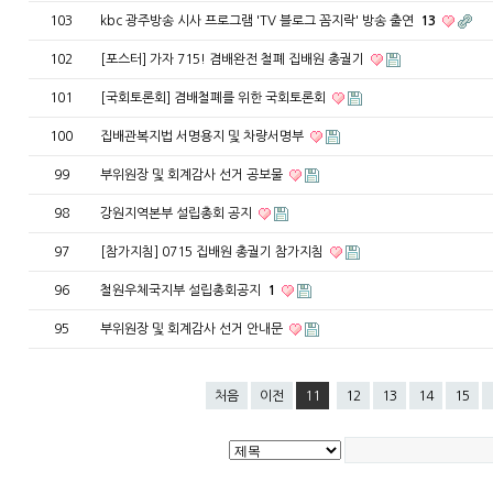
103
kbc 광주방송 시사 프로그램 'TV 블로그 꼼지락' 방송 출연
13
102
[포스터] 가자 715! 겸배완전 철폐 집배원 총궐기
101
[국회토론회] 겸배철폐를 위한 국회토론회
100
집배관복지법 서명용지 및 차량서명부
99
부위원장 및 회계감사 선거 공보물
98
강원지역본부 설립총회 공지
97
[참가지침] 0715 집배원 총궐기 참가지침
96
철원우체국지부 설립총회공지
1
95
부위원장 및 회계감사 선거 안내문
처음
이전
11
12
13
14
15