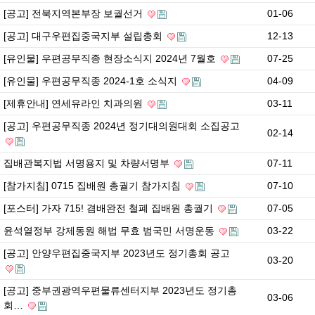
[공고] 전북지역본부장 보궐선거
01-06
[공고] 대구우편집중국지부 설립총회
12-13
[유인물] 우편공무직종 현장소식지 2024년 7월호
07-25
[유인물] 우편공무직종 2024-1호 소식지
04-09
[제휴안내] 연세유라인 치과의원
03-11
[공고] 우편공무직종 2024년 정기대의원대회 소집공고
02-14
집배관복지법 서명용지 및 차량서명부
07-11
[참가지침] 0715 집배원 총궐기 참가지침
07-10
[포스터] 가자 715! 겸배완전 철폐 집배원 총궐기
07-05
윤석열정부 강제동원 해법 무효 범국민 서명운동
03-22
[공고] 안양우편집중국지부 2023년도 정기총회 공고
03-20
[공고] 중부권광역우편물류센터지부 2023년도 정기총
03-06
회…