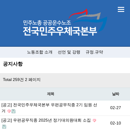
노동조합 소개
선언 및 강령
규정.규약
공지사항
Total 259건
2 페이지
제목
날짜
[공고] 전국민주우체국본부 우편공무직종 2기 임원 선
02-27
거
[공고] 우편공무직종 2025년 정기대의원대회 소집
02-10