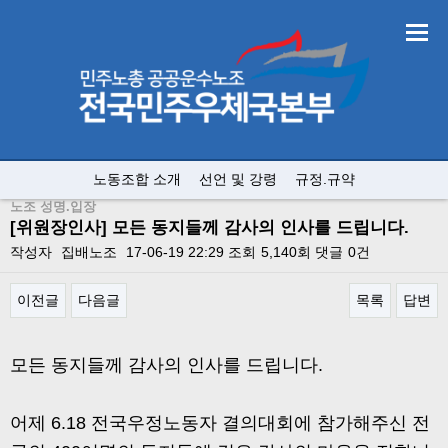
노동조합 소개
선언 및 강령
규정.규약
노조 성명.입장
[위원장인사] 모든 동지들께 감사의 인사를 드립니다.
작성자
집배노조
17-06-19 22:29
조회
5,140회
댓글
0건
이전글
다음글
목록
답변
본문
모든 동지들께 감사의 인사를 드립니다.
어제 6.18 전국우정노동자 결의대회에 참가해주신 전