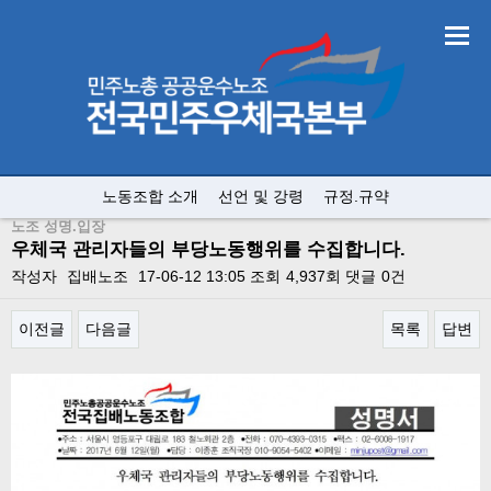
노동조합 소개
선언 및 강령
규정.규약
노조 성명.입장
우체국 관리자들의 부당노동행위를 수집합니다.
작성자
집배노조
17-06-12 13:05
조회
4,937회
댓글
0건
이전글
다음글
목록
답변
본문