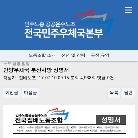
노동조합 소개
선언 및 강령
규정.규약
노조 성명.입장
안양우체국 분신사망 성명서
작성자
집배노조
17-07-10 09:15
조회
4,938회
댓글
0건
이전글
다음글
목록
답변
본문