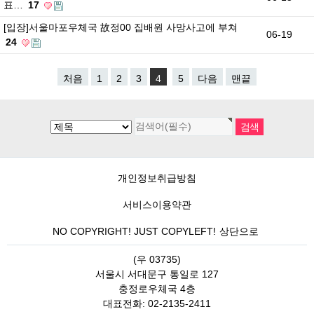
표…
17
[입장]서울마포우체국 故정00 집배원 사망사고에 부쳐
06-19
24
처음
1
2
3
4
5
다음
맨끝
개인정보취급방침
서비스이용약관
NO COPYRIGHT! JUST COPYLEFT!
상단으로
(우 03735)
서울시 서대문구 통일로 127
충정로우체국 4층
대표전화: 02-2135-2411