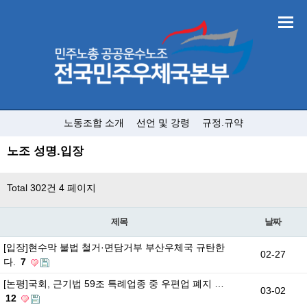
노동조합 소개
선언 및 강령
규정.규약
노조 성명.입장
Total 302건
4 페이지
제목
날짜
[입장]현수막 불법 철거·면담거부 부산우체국 규탄한
02-27
다.
7
[논평]국회, 근기법 59조 특례업종 중 우편업 폐지 …
03-02
12