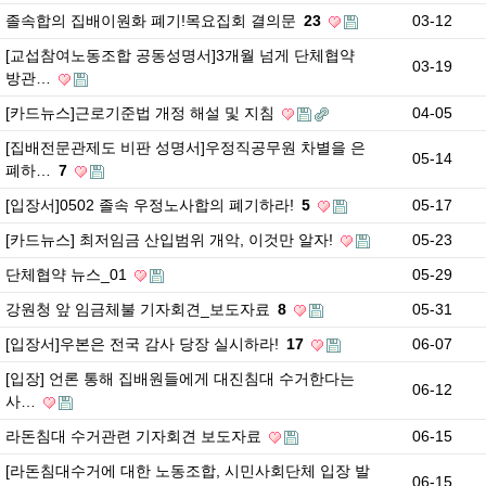
졸속합의 집배이원화 폐기!목요집회 결의문
23
03-12
[교섭참여노동조합 공동성명서]3개월 넘게 단체협약
03-19
방관…
[카드뉴스]근로기준법 개정 해설 및 지침
04-05
[집배전문관제도 비판 성명서]우정직공무원 차별을 은
05-14
폐하…
7
[입장서]0502 졸속 우정노사합의 폐기하라!
5
05-17
[카드뉴스] 최저임금 산입범위 개악, 이것만 알자!
05-23
단체협약 뉴스_01
05-29
강원청 앞 임금체불 기자회견_보도자료
8
05-31
[입장서]우본은 전국 감사 당장 실시하라!
17
06-07
[입장] 언론 통해 집배원들에게 대진침대 수거한다는
06-12
사…
라돈침대 수거관련 기자회견 보도자료
06-15
[라돈침대수거에 대한 노동조합, 시민사회단체 입장 발
06-15