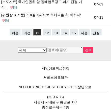
[보도자료] 국가인권위 앞 집배업무강도 폐기 진정 기
07-09
자…
[위원장 호소문] 718결의대회로 우체국을 확 바꾸자!
07-13
처음
이전
11
12
13
14
15
다음
맨끝
개인정보취급방침
서비스이용약관
NO COPYRIGHT! JUST COPYLEFT!
상단으로
(우 03735)
서울시 서대문구 통일로 127
충정로우체국 4층