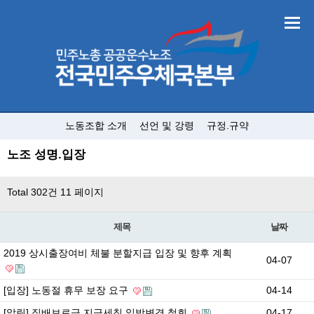
노동조합 소개
선언 및 강령
규정.규약
노조 성명.입장
Total 302건
11 페이지
제목
날짜
2019 상시출장여비 체불 분할지급 입장 및 향후 계획
04-07
[입장] 노동절 휴무 보장 요구
04-14
[알림] 집배보로금 지급세칙 일방변경 철회
04-17