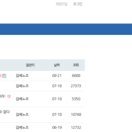
회원가입
로그인
글쓴이
날짜
조회
집배노조
08-21
6688
집배노조
07-18
27373
하라!
집배노조
07-18
5350
수 없다
집배노조
07-18
10768
집배노조
06-19
12732