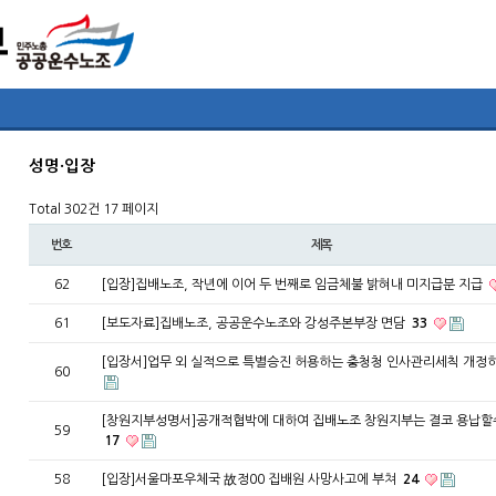
성명·입장
Total 302건
17 페이지
번호
제목
62
[입장]집배노조, 작년에 이어 두 번째로 임금체불 밝혀내 미지급분 지급
61
[보도자료]집배노조, 공공운수노조와 강성주본부장 면담
33
[입장서]업무 외 실적으로 특별승진 허용하는 충청청 인사관리세칙 개정
60
[창원지부성명서]공개적협박에 대하여 집배노조 창원지부는 결코 용납할
59
17
58
[입장]서울마포우체국 故정00 집배원 사망사고에 부쳐
24