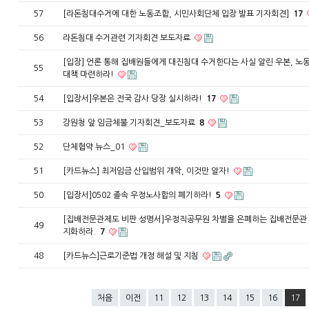
57
[라돈침대수거에 대한 노동조합, 시민사회단체 입장 발표 기자회견]
17
56
라돈침대 수거관련 기자회견 보도자료
[입장] 언론 통해 집배원들에게 대진침대 수거한다는 사실 알린 우본, 노
55
대책 마련하라!
54
[입장서]우본은 전국 감사 당장 실시하라!
17
53
강원청 앞 임금체불 기자회견_보도자료
8
52
단체협약 뉴스_01
51
[카드뉴스] 최저임금 산입범위 개악, 이것만 알자!
50
[입장서]0502 졸속 우정노사합의 폐기하라!
5
[집배전문관제도 비판 성명서]우정직공무원 차별을 은폐하는 집배전문관 
49
지화하라.
7
48
[카드뉴스]근로기준법 개정 해설 및 지침
처음
이전
11
12
13
14
15
16
17