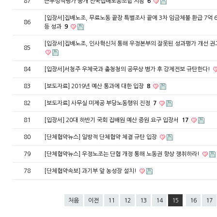
87
근무성적평가 공개 전국집배노동조합 지침
6
[입장서]집배노조, 무료노동 끝장 특별조사 끝에 3차 임금체불 환급 7억 
86
등 성과
9
[입장서]집배노조, 인사혁신처 통해 우정본부의 잘못된 성과평가 개선 
85
84
[입장서]서청주 우체국과 충청청의 공무상 병가 후 강제전보 규탄한다!
83
[보도자료] 2019년 예산 통과에 대한 입장
8
82
[보도자료] 사무실 미제공 부당노동행위 진정
7
81
[입장서] 20대 하반기 국회 집배원 예산 증원 요구 입장서
17
80
[단체협약뉴스] 일방적 단체협약 체결 규탄 입장
79
[단체협약뉴스] 우정노조는 단협 개정 통해 노동권 향상 쟁취하라!
78
[단체협약속보] 과기부 앞 농성장 설치!
처음
이전
11
12
13
14
15
16
17