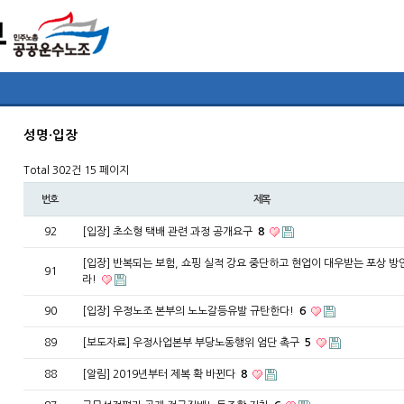
성명·입장
Total 302건
15 페이지
번호
제목
92
[입장] 초소형 택배 관련 과정 공개요구
8
[입장] 반복되는 보험, 쇼핑 실적 강요 중단하고 현업이 대우받는 포상 방
91
라!
90
[입장] 우정노조 본부의 노노갈등유발 규탄한다!
6
89
[보도자료] 우정사업본부 부당노동행위 엄단 촉구
5
88
[알림] 2019년부터 제복 확 바뀐다
8