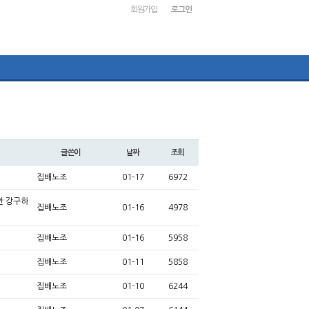
회원가입
로그인
글쓴이
날짜
조회
집배노조
01-17
6972
안 강구하
집배노조
01-16
4978
집배노조
01-16
5958
집배노조
01-11
5858
집배노조
01-10
6244