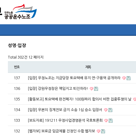
성명·입장
Total 302건
12 페이지
번호
제목
137
[입장] 우정노조는 지금당장 토요택배 유지 연-구용역 공개하라
136
[입장] 강원우정창은 책임지고 퇴진하라!
135
[활동보고] 토요택배 완전폐지! 100원짜리 합의서 비판 집중투쟁의 날
134
[입장] 우본의 징계전보 금지 소송 1심 승소 입장서
133
[보도자료] 191211 우정사업경영분석 국호토론회
132
[웹자보] 보로금 임금체불 진정인 수합 웹자보