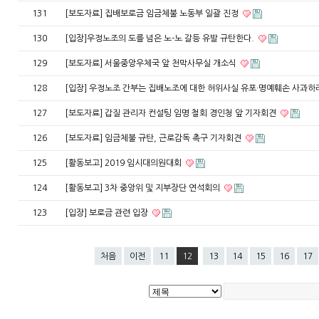
131
[보도자료] 집배보로금 임금체불 노동부 일괄 진정
130
[입장]우정노조의 도를 넘은 노-노 갈등 유발 규탄한다.
129
[보도자료] 서울중앙우체국 앞 천막사무실 개소식
128
[입장] 우정노조 간부는 집배노조에 대한 허위사실 유포·명예훼손 사과하
127
[보도자료] 갑질 관리자 컨설팅 임명 철회 경인청 앞 기자회견
126
[보도자료] 임금체불 규탄, 근로감독 촉구 기자회견
125
[활동보고] 2019 임시대의원대회
124
[활동보고] 3차 중앙위 및 지부장단 연석회의
123
[입장] 보로금 관련 입장
처음
이전
11
12
13
14
15
16
17