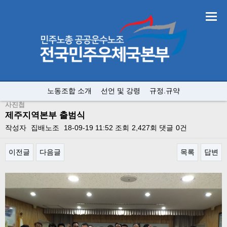
노동조합 소개
선언 및 강령
규정.규약
사진첩
제주지역본부 출범식
작성자
집배노조
18-09-19 11:52
조회
2,427회
댓글
0건
이전글
다음글
목록
답변
본문