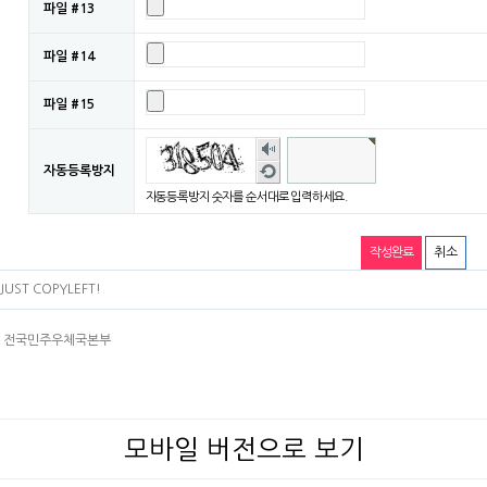
파일 #13
파일 #14
파일 #15
숫자
음성
새로
자동등록방지
듣기
고침
자동등록방지 숫자를 순서대로 입력하세요.
취소
JUST COPYLEFT!
4층 전국민주우체국본부
모바일 버전으로 보기