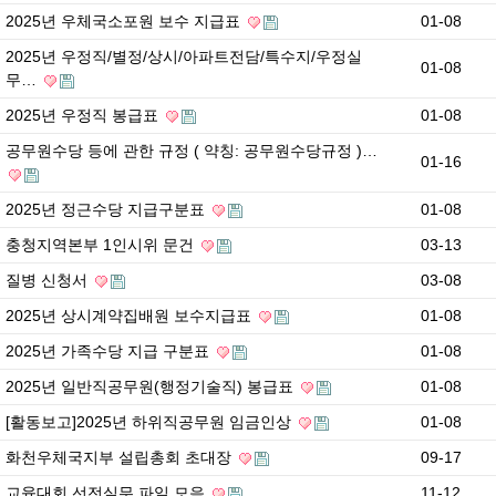
2025년 우체국소포원 보수 지급표
01-08
2025년 우정직/별정/상시/아파트전담/특수지/우정실
01-08
무…
2025년 우정직 봉급표
01-08
공무원수당 등에 관한 규정 ( 약칭: 공무원수당규정 )…
01-16
2025년 정근수당 지급구분표
01-08
충청지역본부 1인시위 문건
03-13
질병 신청서
03-08
2025년 상시계약집배원 보수지급표
01-08
2025년 가족수당 지급 구분표
01-08
2025년 일반직공무원(행정기술직) 봉급표
01-08
[활동보고]2025년 하위직공무원 임금인상
01-08
화천우체국지부 설립총회 초대장
09-17
교육대회 선전실무 파일 모음
11-12