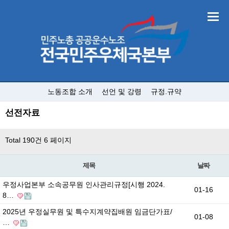
노동조합 소개
선언 및 강령
규정.규약
선전자료
Total 190건
6 페이지
제목
날짜
우정사업본부 소속공무원 인사관리규정[시행 2024.
01-16
8…
2025년 우정실무원 및 특수지계약집배원 임금단가표/
01-08
…