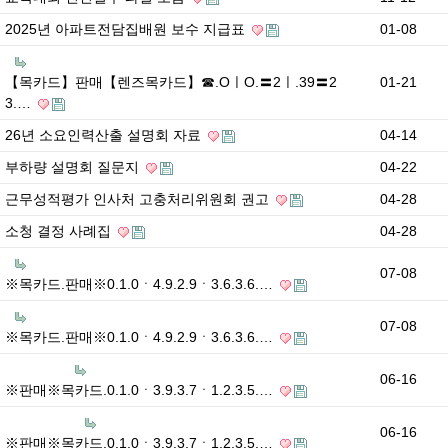
2025년 아파트전담집배원 보수 지급표
01-08
【목카드】판매【렌즈목카드】☎.OㅣO.〓2ㅣ.39〓2
01-21
3.…
26년 소요인력산출 설명회 자료
04-14
부하량 설명회 질문지
04-22
근무성적평가 인사처 고충처리위원회 권고
04-28
소청 결정 사례집
04-28
07-08
※목카드.판매※0.1.0ㆍ4.9.2.9ㆍ3.6.3.6.…
07-08
※목카드.판매※0.1.0ㆍ4.9.2.9ㆍ3.6.3.6.…
06-16
※판매※목카드.0.1.0ㆍ3.9.3.7ㆍ1.2.3.5.…
06-16
※판매※목카드.0.1.0ㆍ3.9.3.7ㆍ1.2.3.5.…