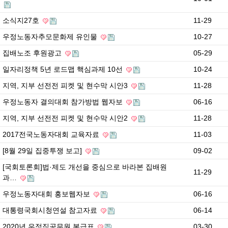
소식지27호
11-29
우정노동자추모문화제 유인물
10-27
집배노조 후원광고
05-29
일자리정책 5년 로드맵 핵심과제 10선
10-24
지역, 지부 선전전 피켓 및 현수막 시안3
11-28
우정노동자 결의대회 참가방법 웹자보
06-16
지역, 지부 선전전 피켓 및 현수막 시안2
11-28
2017전국노동자대회 교육자료
11-03
[8월 29일 집중투쟁 보고]
09-02
[국회토론회]법·제도 개선을 중심으로 바라본 집배원
11-29
과…
우정노동자대회 홍보웹자보
06-16
대통령국회시청연설 참고자료
06-14
2020년 우정직공무원 봉급표
03-30