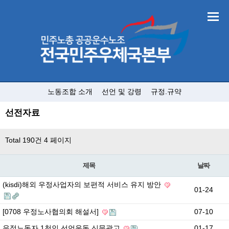
노동조합 소개
선언 및 강령
규정.규약
선전자료
Total 190건
4 페이지
제목
날짜
(kisdi)해외 우정사업자의 보편적 서비스 유지 방안
01-24
[0708 우정노사협의회 해설서]
07-10
우정노동자 1천인 선언운동 신문광고
01-17