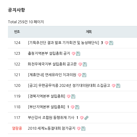
공지사항
Total 259건
10 페이지
번호
제목
124
[기획추진단 결과 발표 기자회견 및 농성해단식]
3
123
충청지역본부 설립총회 공지
122
화천우체국지부 설립총회 공고문
121
[제휴안내] 연세유라인 치과의원
120
[공고] 우편공무직종 2024년 정기대의원대회 소집공고
119
[경북지역본부 설립총회]
118
[부산지역본부 설립총회]
1
117
부산강서 조합원 동행취재 기사
1
열람중
2018 세계노동절대회 참가공지