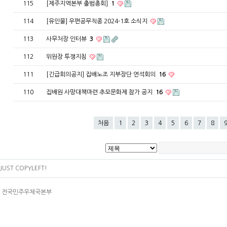
115
[제주지역본부 출범총회]
1
114
[유인물] 우편공무직종 2024-1호 소식지
113
사무처장 인터뷰
3
112
위원장 투쟁지침
111
[긴급회의공지] 집배노조 지부장단 연석회의
16
110
집배원 사망대책마련 추모문화제 참가 공지
16
처음
1
2
3
4
5
6
7
8
JUST COPYLEFT!
4층 전국민주우체국본부