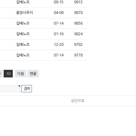
집배노조
09-15
9913
중앙사무처
04-09
9878
집배노조
07-14
9856
집배노조
01-16
9824
집배노조
12-20
9782
집배노조
07-14
9778
9
10
다음
맨끝
상단으로