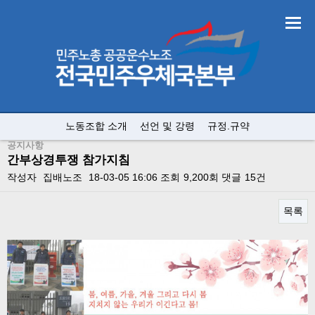
노동조합 소개
선언 및 강령
규정.규약
공지사항
간부상경투쟁 참가지침
작성자
집배노조
18-03-05 16:06
조회
9,200회
댓글
15건
목록
본문