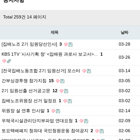
공지사항
Total 259건
14 페이지
제목
날짜
[집배노조 2기 임원당선인사]
3
03-28
KBS 1TV '시사기획 창' <집배원 과로사 보고서>…
1
03-26
[전국집배노동조합 2기 임원선거] 포스터
03-14
간부상경투쟁 참가지침
15
03-05
2기 임원선출 선거공고문
12
03-02
집배노조위원장 선거 일정표
1
03-02
위원장 설 연휴 인사말
1
02-14
우체국시설관리단지부파업 연대요청
1
02-09
토요택배폐지 청와대 국민청원운동 참여공지
2
02-06