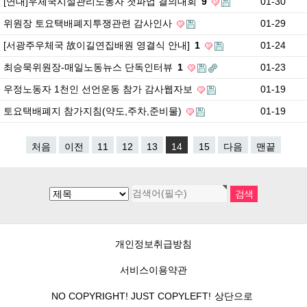
[연대]우체국시설관리노동자 첫파업 결의대회
9
01-30
위원장 토요택배폐지투쟁관련 감사인사
01-29
[서광주우체국 故이길연집배원 영결식 안내]
1
01-24
최승묵위원장-매일노동뉴스 단독인터뷰
1
01-23
우정노동자 1천인 선언운동 참가 감사웹자보
01-19
토요택배폐지 참가지침(약도,주차,준비물)
01-19
처음
이전
11
12
13
14
15
다음
맨끝
개인정보취급방침
서비스이용약관
NO COPYRIGHT! JUST COPYLEFT!
상단으로