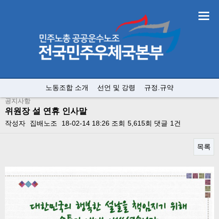
노동조합 소개
선언 및 강령
규정.규약
공지사항
위원장 설 연휴 인사말
작성자
집배노조
18-02-14 18:26
조회
5,615회
댓글
1건
목록
본문