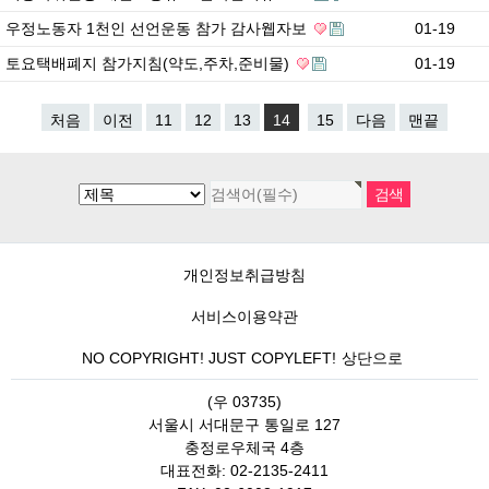
우정노동자 1천인 선언운동 참가 감사웹자보
01-19
토요택배폐지 참가지침(약도,주차,준비물)
01-19
처음
이전
11
12
13
14
15
다음
맨끝
개인정보취급방침
서비스이용약관
NO COPYRIGHT! JUST COPYLEFT!
상단으로
(우 03735)
서울시 서대문구 통일로 127
충정로우체국 4층
대표전화: 02-2135-2411