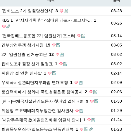
[집배노조 2기 임원당선인사]
3
03-28
KBS 1TV '시사기획 창' <집배원 과로사 보고서>…
1
03-26
[전국집배노동조합 2기 임원선거] 포스터
03-14
간부상경투쟁 참가지침
15
03-05
2기 임원선출 선거공고문
12
03-02
집배노조위원장 선거 일정표
1
03-02
위원장 설 연휴 인사말
1
02-14
우체국시설관리단지부파업 연대요청
1
02-09
토요택배폐지 청와대 국민청원운동 참여공지
2
02-06
[연대]우체국시설관리노동자 첫파업 결의대회
9
01-30
위원장 토요택배폐지투쟁관련 감사인사
01-29
[서광주우체국 故이길연집배원 영결식 안내]
1
01-24
최승묵위원장-매일노동뉴스 단독인터뷰
1
01-23