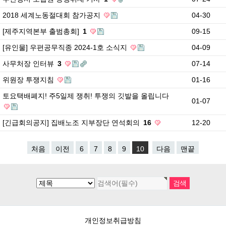
2018 세계노동절대회 참가공지
04-30
[제주지역본부 출범총회]
1
09-15
[유인물] 우편공무직종 2024-1호 소식지
04-09
사무처장 인터뷰
3
07-14
위원장 투쟁지침
01-16
토요택배폐지! 주5일제 쟁취! 투쟁의 깃발을 올립니다
01-07
[긴급회의공지] 집배노조 지부장단 연석회의
16
12-20
처음
이전
6
7
8
9
10
다음
맨끝
개인정보취급방침