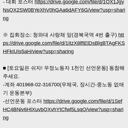
- 대회 포스터
https://drive.google.com/file/d/1QX1Jgy
NsQX2SW0BYeXhV0hGAa6dAFY6G/view?usp=shari
ng
※ 집회장소: 청와대 사랑채 앞(경복국역 4번 출구)
htt
ps://drive.google.com/file/d/1ItzX8lftElDsBlgBTAgFKS
HFkIUIs5aH/view?usp=sharing
■ [토요일은 쉬자! 우정노동자 1천인 선언운동] 동참해
주세요.
-계좌 401968-02-316700(우체국, 장시간-중노동 없애
기 운동본부)
-선언운동 포스터
https://drive.google.com/file/d/1Sef
HC4BNiv6HlXuvbQXvhYtCfwl5LsqQ/view?usp=shari
ng