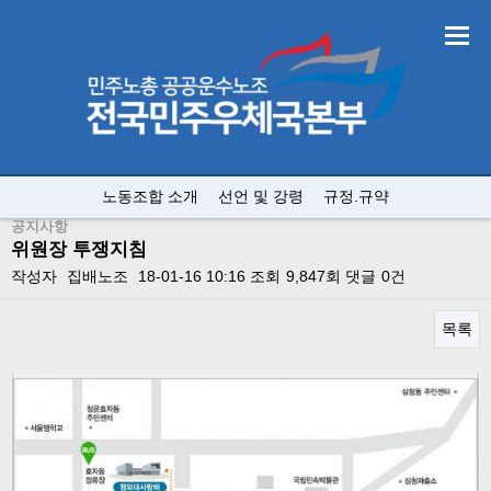
노동조합 소개
선언 및 강령
규정.규약
공지사항
위원장 투쟁지침
작성자
집배노조
18-01-16 10:16
조회
9,847회
댓글
0건
목록
본문