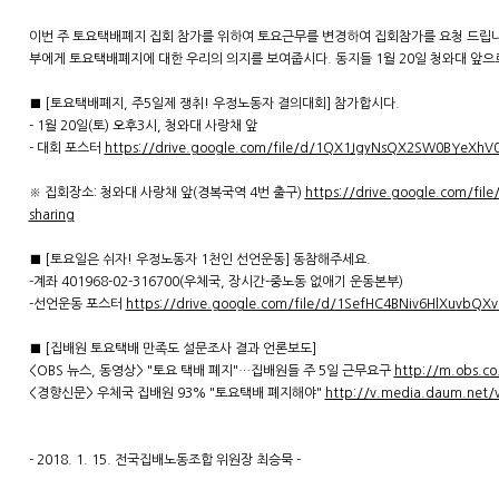
이번 주 토요택배폐지 집회 참가를 위하여 토요근무를 변경하여 집회참가를 요청 드립
부에게 토요택배폐지에 대한 우리의 의지를 보여줍시다. 동지들 1월 20일 청와대 앞으
■ [토요택배폐지, 주5일제 쟁취! 우정노동자 결의대회] 참가합시다.
- 1월 20일(토) 오후3시, 청와대 사랑채 앞
- 대회 포스터
https://drive.google.com/file/d/1QX1JgyNsQX2SW0BYeXh
※ 집회장소: 청와대 사랑채 앞(경복국역 4번 출구)
https://drive.google.com/fil
sharing
■ [토요일은 쉬자! 우정노동자 1천인 선언운동] 동참해주세요.
-계좌 401968-02-316700(우체국, 장시간-중노동 없애기 운동본부)
-선언운동 포스터
https://drive.google.com/file/d/1SefHC4BNiv6HlXuvbQX
■ [집배원 토요택배 만족도 설문조사 결과 언론보도]
<OBS 뉴스, 동영상> "토요 택배 폐지"…집배원들 주 5일 근무요구
http://m.obs.co
<경향신문> 우체국 집배원 93% "토요택배 폐지해야"
http://v.media.daum.net
- 2018. 1. 15. 전국집배노동조합 위원장 최승묵 -