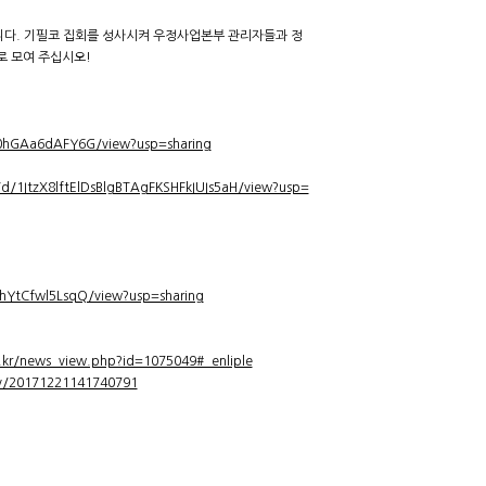
니다. 기필코 집회를 성사시켜 우정사업본부 관리자들과 정
로 모여 주십시오!
V0hGAa6dAFY6G/view?usp=sharing
e/d/1ItzX8lftElDsBlgBTAgFKSHFkIUIs5aH/view?usp=
vhYtCfwl5LsqQ/view?usp=sharing
.kr/news_view.php?id=1075049#_enliple
/v/20171221141740791