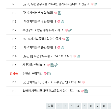
120
[공고] 우편공무직종 2024년 정기대의원대회 소집공고
119
[경북지역본부 설립총회]
118
[부산지역본부 설립총회]
1
117
부산강서 조합원 동행취재 기사
1
116
2018 세계노동절대회 참가공지
115
[제주지역본부 출범총회]
1
114
[유인물] 우편공무직종 2024-1호 소식지
113
사무처장 인터뷰
3
열람중
위원장 투쟁지침
111
[긴급회의공지] 집배노조 지부장단 연석회의
16
110
집배원 사망대책마련 추모문화제 참가 공지
16
처음
1
2
3
4
5
6
7
8