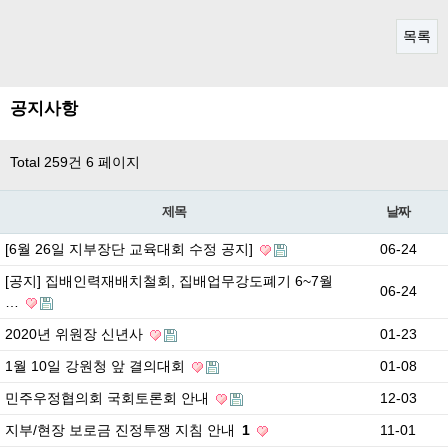
목록
공지사항
Total 259건
6 페이지
제목
날짜
[6월 26일 지부장단 교육대회 수정 공지]
06-24
[공지] 집배인력재배치철회, 집배업무강도폐기 6~7월
06-24
…
2020년 위원장 신년사
01-23
1월 10일 강원청 앞 결의대회
01-08
민주우정협의회 국회토론회 안내
12-03
지부/현장 보로금 진정투쟁 지침 안내
1
11-01