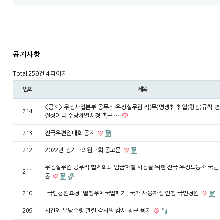
공지사항
Total 259건
4 페이지
번호
제목
<공지> 우정사업본부 공무직 우정실무원 직(무)명쟁취 취업(행정)규칙 변
214
절상여금 수당차별시정 촉구 …
213
전국우편원대회 공지
212
2022년 정기대의원대회 공고문
우정실무원 공무직 법제화와 임금차별 시정을 위한 전국 우정노동자·국민
211
동
210
[국민청원요청] 별정우체국법폐기, 국가 사용자성 인정 국민청원
209
시간외 부당수령 관련 감사원 감사 청구 용지