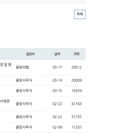
목록
글쓴이
날짜
조회
경 및 명
중원의별
03-17
20512
중앙사무처
03-16
20009
중앙사무처
03-15
18339
 서명운
중앙사무처
02-22
32163
중앙사무처
02-22
31755
중앙사무처
02-09
11281