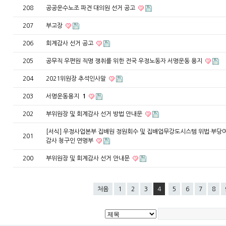
208
공공운수노조 파견 대의원 선거 공고
207
부고장
206
회계감사 선거 공고
205
공무직 우편원 직명 쟁취를 위한 전국 우정노동자 서명운동 용지
204
2021위원장 추석인사말
203
서명운동용지
1
202
부위원장 및 회계감사 선거 방법 안내문
[서식] 우정사업본부 집배원 정원회수 및 집배업무강도시스템 위법·부당
201
감사 청구인 연명부
200
부위원장 및 회계감사 선거 안내문
처음
1
2
3
4
5
6
7
8