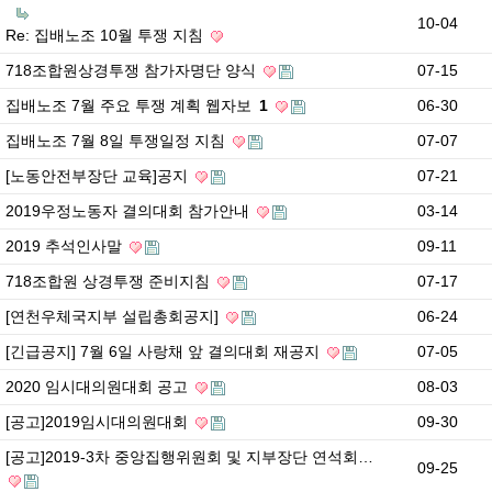
10-04
Re: 집배노조 10월 투쟁 지침
718조합원상경투쟁 참가자명단 양식
07-15
집배노조 7월 주요 투쟁 계획 웹자보
1
06-30
집배노조 7월 8일 투쟁일정 지침
07-07
[노동안전부장단 교육]공지
07-21
2019우정노동자 결의대회 참가안내
03-14
2019 추석인사말
09-11
718조합원 상경투쟁 준비지침
07-17
[연천우체국지부 설립총회공지]
06-24
[긴급공지] 7월 6일 사랑채 앞 결의대회 재공지
07-05
2020 임시대의원대회 공고
08-03
[공고]2019임시대의원대회
09-30
[공고]2019-3차 중앙집행위원회 및 지부장단 연석회…
09-25