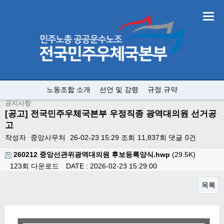
노동조합 소개
선언 및 강령
규정.규약
공지사항
[공고] 전국민주우체국본부 우정직종 광역대의원 선거공
고
작성자
중앙사무처
26-02-23 15:29
조회
11,837회
댓글
0건
260212 중앙선관위광역대의원 후보등록양식.hwp
(29.5K)
123회 다운로드
DATE : 2026-02-23 15:29:00
목록
본문