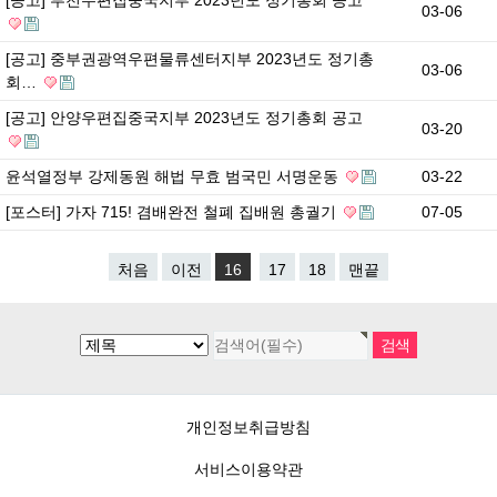
03-06
[공고] 중부권광역우편물류센터지부 2023년도 정기총
03-06
회…
[공고] 안양우편집중국지부 2023년도 정기총회 공고
03-20
윤석열정부 강제동원 해법 무효 범국민 서명운동
03-22
[포스터] 가자 715! 겸배완전 철폐 집배원 총궐기
07-05
처음
이전
16
17
18
맨끝
개인정보취급방침
서비스이용약관