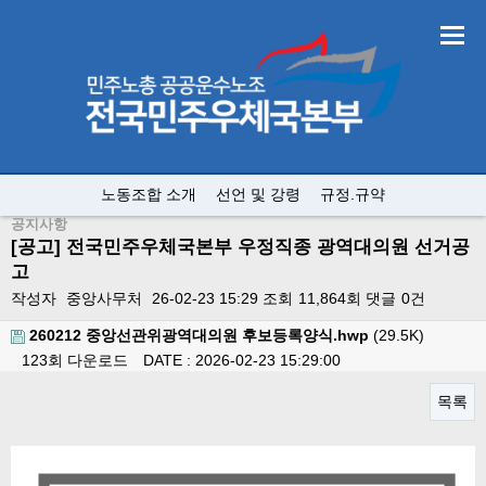
노동조합 소개
선언 및 강령
규정.규약
공지사항
[공고] 전국민주우체국본부 우정직종 광역대의원 선거공
고
작성자
중앙사무처
26-02-23 15:29
조회
11,864회
댓글
0건
260212 중앙선관위광역대의원 후보등록양식.hwp
(29.5K)
123회 다운로드
DATE : 2026-02-23 15:29:00
목록
본문