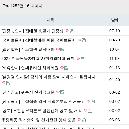
Total 259건
16 페이지
제목
날짜
[인증샷안내] 집배원 총궐기 인증샷
07-19
[국회토론회] 겸배철폐를 위한 국회토론회
09-20
[일정알림] 전조합원 교육대회
10-04
2022 전국노동자대회 사전결의대회 공지
11-09
[제휴안내] 연세유라인 치과의원
01-13
[설명절 인사말] 감사의 마음 담아 새해인사 올립니다.
01-20
[선거공고] 위수사 선거공고문
03-02
[선고공고] 우정직종 임원,지역본부장 선거공고
03-02
[공고] 우편공무직본부 임원선거 공고 및 서식
03-02
우정직종 정기총회 및 선거관련 양식 모음
03-03
[공고] 부천우편집중국지부 2023년도 정기총회 공고