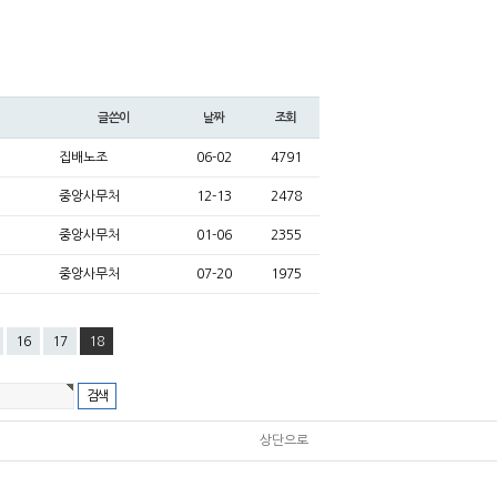
글쓴이
날짜
조회
집배노조
06-02
4791
중앙사무처
12-13
2478
중앙사무처
01-06
2355
중앙사무처
07-20
1975
16
17
18
상단으로