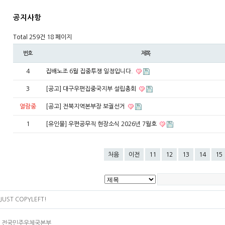
공지사항
Total 259건
18 페이지
번호
제목
4
집배노조 6월 집중투쟁 일정입니다.
3
[공고] 대구우편집중국지부 설립총회
열람중
[공고] 전북지역본부장 보궐선거
1
[유인물] 우편공무직 현장소식 2026년 7월호
처음
이전
11
12
13
14
15
JUST COPYLEFT!
4층 전국민주우체국본부