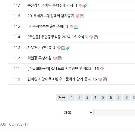
117
부산강서 조합원 동행취재 기사
1
116
2018 세계노동절대회 참가공지
115
[제주지역본부 출범총회]
1
114
[유인물] 우편공무직종 2024-1호 소식지
113
사무처장 인터뷰
3
112
위원장 투쟁지침
111
[긴급회의공지] 집배노조 지부장단 연석회의
16
110
집배원 사망대책마련 추모문화제 참가 공지
16
처음
1
2
3
4
5
6
7
8
JUST COPYLEFT!