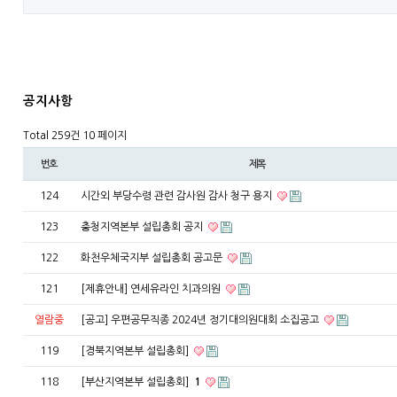
공지사항
Total 259건
10 페이지
번호
제목
124
시간외 부당수령 관련 감사원 감사 청구 용지
123
충청지역본부 설립총회 공지
122
화천우체국지부 설립총회 공고문
121
[제휴안내] 연세유라인 치과의원
열람중
[공고] 우편공무직종 2024년 정기대의원대회 소집공고
119
[경북지역본부 설립총회]
118
[부산지역본부 설립총회]
1