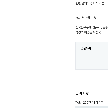
힘찬 결의의 장이 되기를 바
2020년 4월 10일
전국민주우체국본부 공동
박정석 이중원 최승묵
댓글목록
공지사항
Total 259건
14 페이지