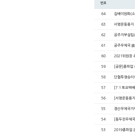
번호
64
집배이원화(소
63
서명운동용지
62
공주지부설립
61
공주우체국 故
60
2021위원장
59
[공문]총파업
58
단협투쟁승리!
57
[7.1 토요택
56
[서명운동용지
55
경산우체국지
54
[동두천우체국
53
2019총파업