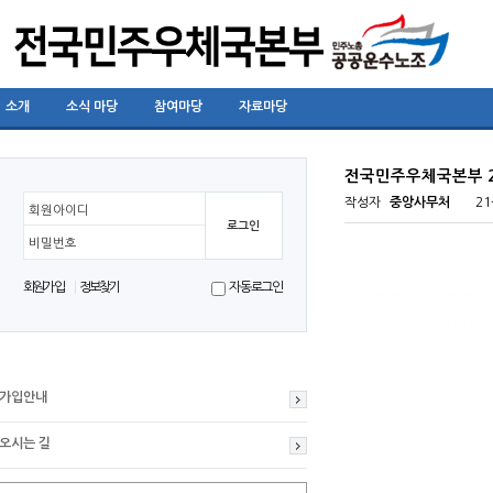
소개
소식 마당
참여마당
자료마당
전국민주우체국본부 2
작성자
중앙사무처
21
회원아이디
비밀번호
회원가입
정보찾기
자동로그인
가입안내
오시는 길