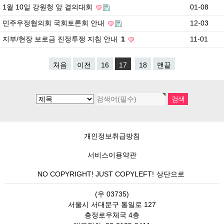
1월 10일 강원청 앞 결의대회
01-08
민주우정협의회 국회토론회 안내
12-03
지부/현장 보로금 진정투쟁 지침 안내
1
11-01
처음
이전
16
17
18
맨끝
개인정보취급방침
서비스이용약관
NO COPYRIGHT! JUST COPYLEFT!
상단으로
(우 03735)
서울시 서대문구 통일로 127
충정로우체국 4층