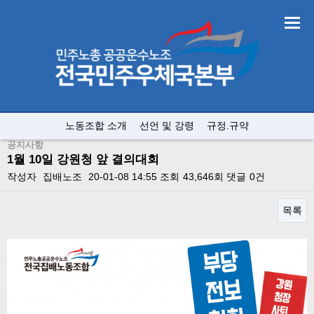
노동조합 소개
선언 및 강령
규정.규약
공지사항
1월 10일 강원청 앞 결의대회
작성자
집배노조
20-01-08 14:55
조회
43,646회
댓글
0건
목록
본문