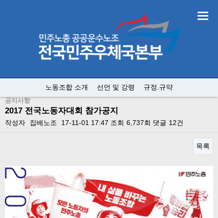
노동조합 소개
선언 및 강령
규정.규약
공지사항
2017 전국노동자대회 참가공지
작성자
집배노조
17-11-01 17:47
조회
6,737회
댓글
12건
목록
본문