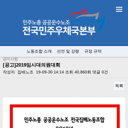
노동조합 소개
선언 및 강령
규정.규약
공지사항
[공고]2019임시대의원대회
작성자
집배노조
19-09-30 14:14
조회
40,860회
댓글
0건
목록
본문