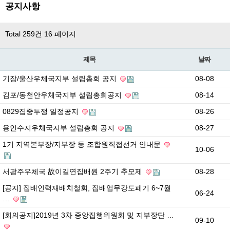
공지사항
Total 259건
16 페이지
제목
날짜
기장/울산우체국지부 설립총회 공지
08-08
김포/동천안우체국지부 설립총회공지
08-14
0829집중투쟁 일정공지
08-26
용인수지우체국지부 설립총회 공지
08-27
1기 지역본부장/지부장 등 조합원직접선거 안내문
10-06
서광주우체국 故이길연집배원 2주기 추모제
08-28
[공지] 집배인력재배치철회, 집배업무강도폐기 6~7월
06-24
…
[회의공지]2019년 3차 중앙집행위원회 및 지부장단 …
09-10