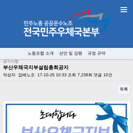
노동조합 소개
선언 및 강령
규정.규약
공지사항
부산우체국지부설립총회공지
작성자
집배노조
17-10-25 10:33
조회
7,238회
댓글
10건
목록
본문