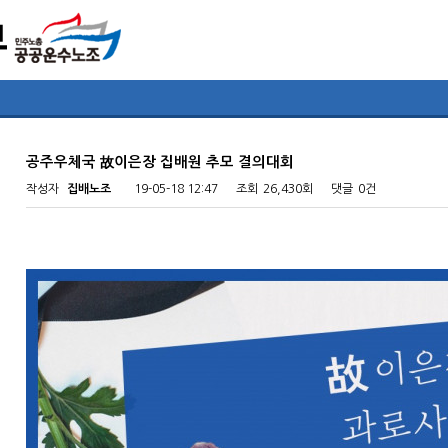
공주우체국 故이은장 집배원 추모 결의대회
작성자
집배노조
19-05-18 12:47
조회
26,430회
댓글
0건