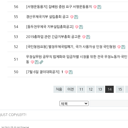
56
[서명운동용지] 집배원 증원 요구 서명운동용지
55
경산우체국지부 설립총회 공고
54
[동두천우체국 지부설립총회공고]
53
2019총파업 관련 긴급지부총회 공고문
52
[국민청원요청] 별정우체국법폐기, 국가 사용자성 인정 국민청원
우정실무원 공무직 법제화와 임금차별 시정을 위한 전국 우정노동자·국민
51
동
50
[7월 6일 결의대회공지]
1
처음
이전
11
12
13
14
15
JUST COPYLEFT!