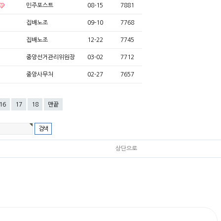
민주포스트
08-15
7881
집배노조
09-10
7768
집배노조
12-22
7745
중앙선거관리위원장
03-02
7712
중앙사무처
02-27
7657
16
17
18
맨끝
상단으로