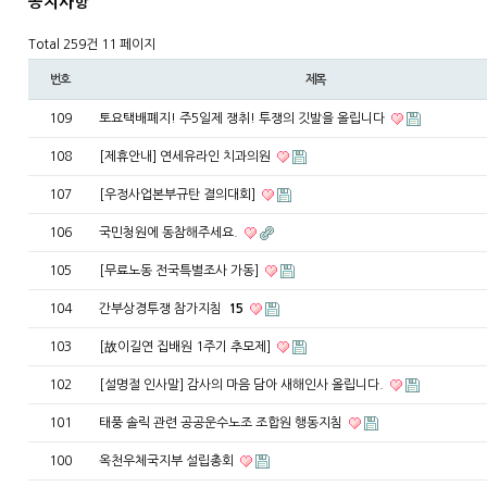
공지사항
Total 259건
11 페이지
번호
제목
109
토요택배폐지! 주5일제 쟁취! 투쟁의 깃발을 올립니다
108
[제휴안내] 연세유라인 치과의원
107
[우정사업본부규탄 결의대회]
106
국민청원에 동참해주세요.
105
[무료노동 전국특별조사 가동]
104
간부상경투쟁 참가지침
15
103
[故이길연 집배원 1주기 추모제]
102
[설명절 인사말] 감사의 마음 담아 새해인사 올립니다.
101
태풍 솔릭 관련 공공운수노조 조합원 행동지침
100
옥천우체국지부 설립총회