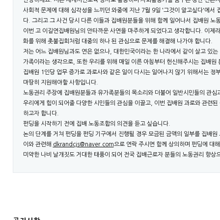
안녕하세요. 저는 세계시민교육 강사로 활동하며 사회활동가를 꿈꾸는 청년 신은
사회적 문제에 대해 심각성을 느끼던 와중에 지난 7월 9일 '그것이 알고싶다'에서
다. 그리고 그 사건 당시 다른 이들과 집배원분들을 위해 함께 일어나서 집배원 노
이번 고 이길연집배원님의 안타까운 사연을 마주하게 되었다고 생각합니다. 이제라
화를 위해 촛불집회처럼 대중의 하나 된 관심으로 문제를 해결해 나가야 합니다.
저는 어느 집배원님과도 연은 없으나, 대한민국이라는 한 나라에서 같이 살고 있는 
가족이라는 생각으로, 또한 우리를 위해 매일 이른 아침부터 헌신해주시는 집배원 
집배원 1인당 업무 증가로 과로사와 같은 일이 다시는 일어나지 않기 위해서는 정
마땅히 지원해야할 사항입니다.
노동권리 주장에 집배원분들과 유가족분들의 목소리와 더불어 일반시민들의 관심과
우리에게 힘이 되어줄 다양한 시민들의 관심을 이끌고, 이번 집배원 과로와 관련된 
하고자 합니다.
펀딩을 시작하기 전에 집배 노동조합의 의견을 듣고 싶습니다.
논의 단계를 거쳐 펀딩을 펀딩 기구에서 진행될 경우 모금된 금액의 일부를 집배원
이와 관련해
dkrandcjs@naver.com
으로 연락 주시면 함께 상의하며 펀딩에 대해
미약한 나비 날개짓도 거대한 태풍이 되어 전국 집배근로자 분들의 노동권리 향상으