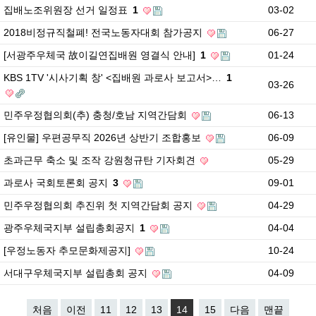
집배노조위원장 선거 일정표
1
03-02
2018비정규직철폐! 전국노동자대회 참가공지
06-27
[서광주우체국 故이길연집배원 영결식 안내]
1
01-24
KBS 1TV '시사기획 창' <집배원 과로사 보고서>…
1
03-26
민주우정협의회(추) 충청/호남 지역간담회
06-13
[유인물] 우편공무직 2026년 상반기 조합홍보
06-09
초과근무 축소 및 조작 강원청규탄 기자회견
05-29
과로사 국회토론회 공지
3
09-01
민주우정협의회 추진위 첫 지역간담회 공지
04-29
광주우체국지부 설립총회공지
1
04-04
[우정노동자 추모문화제공지]
10-24
서대구우체국지부 설립총회 공지
04-09
처음
이전
11
12
13
14
15
다음
맨끝