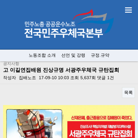
노동조합 소개
선언 및 강령
규정.규약
공지사항
고 이길연집배원 진상규명 서광주우체국 규탄집회
작성자
집배노조
17-09-10 10:03
조회
5,637회
댓글
1건
목록
본문