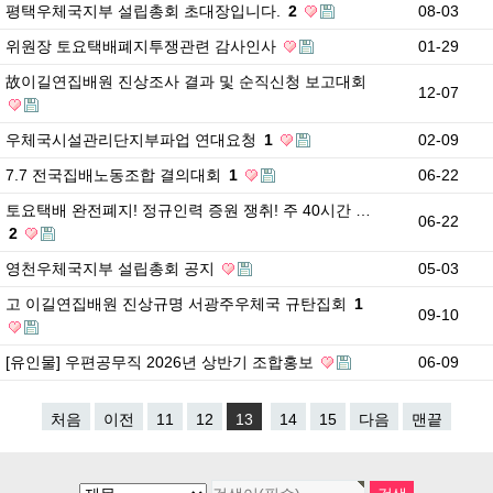
평택우체국지부 설립총회 초대장입니다.
2
08-03
위원장 토요택배폐지투쟁관련 감사인사
01-29
故이길연집배원 진상조사 결과 및 순직신청 보고대회
12-07
우체국시설관리단지부파업 연대요청
1
02-09
7.7 전국집배노동조합 결의대회
1
06-22
토요택배 완전폐지! 정규인력 증원 쟁취! 주 40시간 …
06-22
2
영천우체국지부 설립총회 공지
05-03
고 이길연집배원 진상규명 서광주우체국 규탄집회
1
09-10
[유인물] 우편공무직 2026년 상반기 조합홍보
06-09
처음
이전
11
12
13
14
15
다음
맨끝