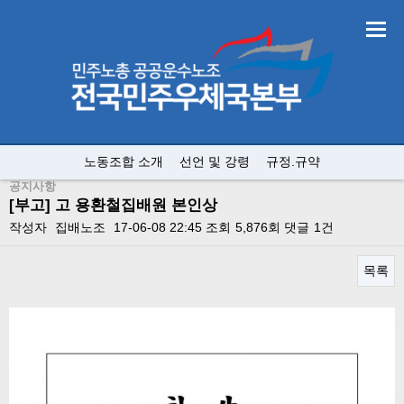
노동조합 소개
선언 및 강령
규정.규약
공지사항
[부고] 고 용환철집배원 본인상
작성자
집배노조
17-06-08 22:45
조회
5,876회
댓글
1건
목록
본문