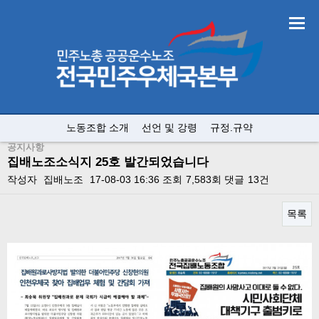
노동조합 소개
선언 및 강령
규정.규약
공지사항
집배노조소식지 25호 발간되었습니다
작성자
집배노조
17-08-03 16:36
조회
7,583회
댓글
13건
목록
본문