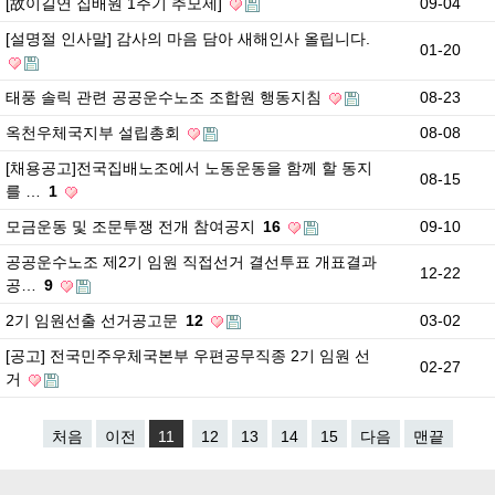
[故이길연 집배원 1주기 추모제]
09-04
[설명절 인사말] 감사의 마음 담아 새해인사 올립니다.
01-20
태풍 솔릭 관련 공공운수노조 조합원 행동지침
08-23
옥천우체국지부 설립총회
08-08
[채용공고]전국집배노조에서 노동운동을 함께 할 동지
08-15
를 …
1
모금운동 및 조문투쟁 전개 참여공지
16
09-10
공공운수노조 제2기 임원 직접선거 결선투표 개표결과
12-22
공…
9
2기 임원선출 선거공고문
12
03-02
[공고] 전국민주우체국본부 우편공무직종 2기 임원 선
02-27
거
처음
이전
11
12
13
14
15
다음
맨끝