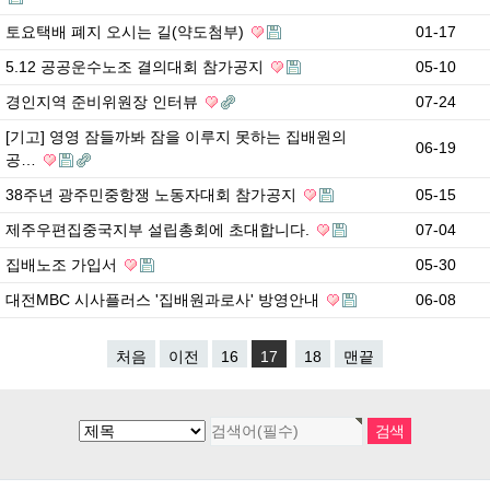
토요택배 폐지 오시는 길(약도첨부)
01-17
5.12 공공운수노조 결의대회 참가공지
05-10
경인지역 준비위원장 인터뷰
07-24
[기고] 영영 잠들까봐 잠을 이루지 못하는 집배원의
06-19
공…
38주년 광주민중항쟁 노동자대회 참가공지
05-15
제주우편집중국지부 설립총회에 초대합니다.
07-04
집배노조 가입서
05-30
대전MBC 시사플러스 '집배원과로사' 방영안내
06-08
처음
이전
16
17
18
맨끝