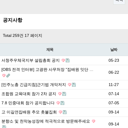
공지사항
Total 259건
17 페이지
제목
날짜
서청주우체국지부 설립총회 공지
05-23
[OBS 전격 인터뷰] 고광완 사무처장 "집배원 잇단 …
06-22
[민주노총 긴급지침]근기법 개악저지
11-27
조합원 교육대회 참가 2차 공지
07-14
7.8 민중대회 참가 공지합니다
07-05
고 이길연집배원 추모 촛불집회
09-14
분향소 및 천막농성장에 적극적으로 방문해주세요
09-14