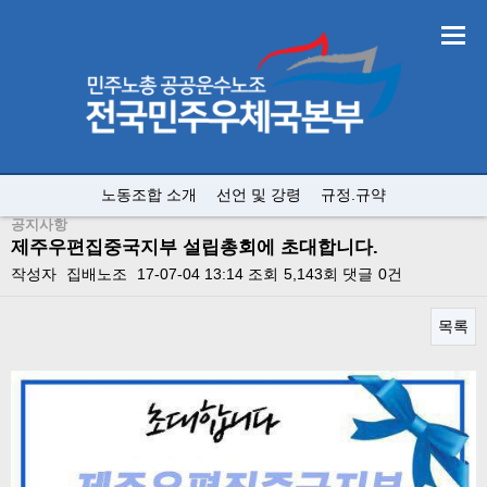
노동조합 소개
선언 및 강령
규정.규약
공지사항
제주우편집중국지부 설립총회에 초대합니다.
작성자
집배노조
17-07-04 13:14
조회
5,143회
댓글
0건
목록
본문