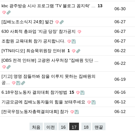
kbc 광주방송 시사 프로그램 'TV 블로그 꼼지락' …
13
06-30
[집배노조소식지 24호] 발간
06-27
630 사회적 총파업 ‘지금 당장’ 참가공지
06-27
조합원 교육대회 참가 공지합니다.
06-27
[YTN라디오] 최승묵위원장 인터뷰
1
06-22
[OBS 전격 인터뷰] 고광완 사무처장 "집배원 잇단 …
06-22
[기고] 영영 잠들까봐 잠을 이루지 못하는 집배원의
06-19
공…
6.18우정노동자 결의대회 참가방법
15
06-16
기금모금에 집배노동자들의 힘을 보태주세요
06-12
[전국우정노동자총력결의대회] 참가
06-12
처음
이전
16
17
18
맨끝