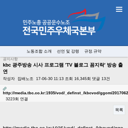
노동조합 소개
선언 및 강령
규정.규약
공지사항
kbc 광주방송 시사 프로그램 'TV 블로그 꼼지락' 방송 출
연
작성자
집배노조
17-06-30 11:13
조회
16,345회
댓글
13건
http://media.tbc.co.kr:1935/vod/_definst_/kbcvod/ggom/2017
3223회 연결
목록
본문