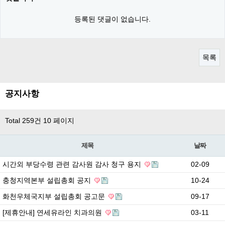
등록된 댓글이 없습니다.
목록
공지사항
Total 259건
10 페이지
제목
날짜
시간외 부당수령 관련 감사원 감사 청구 용지
02-09
충청지역본부 설립총회 공지
10-24
화천우체국지부 설립총회 공고문
09-17
[제휴안내] 연세유라인 치과의원
03-11