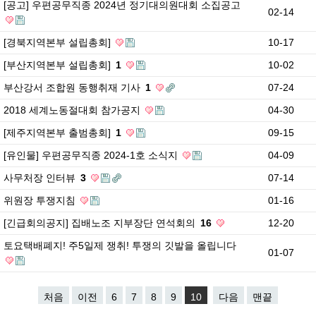
[공고] 우편공무직종 2024년 정기대의원대회 소집공고
02-14
[경북지역본부 설립총회]
10-17
[부산지역본부 설립총회]
1
10-02
부산강서 조합원 동행취재 기사
1
07-24
2018 세계노동절대회 참가공지
04-30
[제주지역본부 출범총회]
1
09-15
[유인물] 우편공무직종 2024-1호 소식지
04-09
사무처장 인터뷰
3
07-14
위원장 투쟁지침
01-16
[긴급회의공지] 집배노조 지부장단 연석회의
16
12-20
토요택배폐지! 주5일제 쟁취! 투쟁의 깃발을 올립니다
01-07
처음
이전
6
7
8
9
10
다음
맨끝