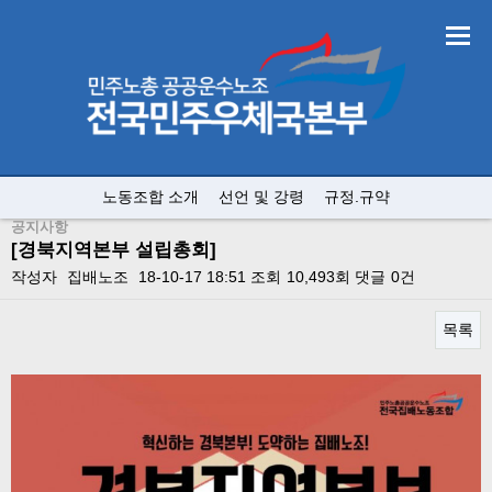
노동조합 소개
선언 및 강령
규정.규약
공지사항
[경북지역본부 설립총회]
작성자
집배노조
18-10-17 18:51
조회
10,493회
댓글
0건
목록
본문