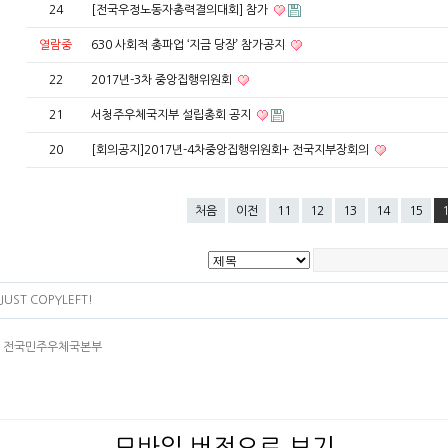
24
[전국우정노동자총력결의대회] 참가
열람중
630 사회적 총파업 ‘지금 당장’ 참가공지
22
2017년-3차 중앙집행위원회
21
서청주우체국지부 설립총회 공지
20
[회의공지]2017년-4차중앙집행위원회+ 전국지부장회의
처음
이전
11
12
13
14
15
JUST COPYLEFT!
4층 전국민주우체국본부
모바일 버전으로 보기