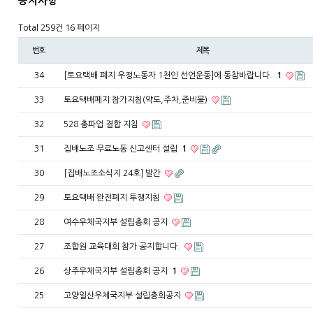
공지사항
Total 259건
16 페이지
번호
제목
34
[토요택배 폐지 우정노동자 1천인 선언운동]에 동참바랍니다.
1
33
토요택배폐지 참가지침(약도,주차,준비물)
32
528 총파업 결합 지침
31
집배노조 무료노동 신고센터 설립
1
30
[집배노조소식지 24호] 발간
29
토요택배 완전폐지 투쟁지침
28
여수우체국지부 설립총회 공지
27
조합원 교육대회 참가 공지합니다.
26
상주우체국지부 설립총회 공지
1
25
고양일산우체국지부 설립총회공지