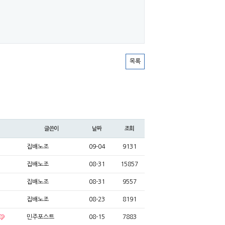
목록
글쓴이
날짜
조회
집배노조
09-04
9131
집배노조
08-31
15857
집배노조
08-31
9557
집배노조
08-23
8191
민주포스트
08-15
7883