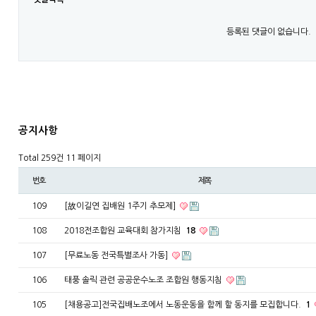
등록된 댓글이 없습니다.
공지사항
Total 259건
11 페이지
번호
제목
109
[故이길연 집배원 1주기 추모제]
108
2018전조합원 교육대회 참가지침
18
107
[무료노동 전국특별조사 가동]
106
태풍 솔릭 관련 공공운수노조 조합원 행동지침
105
[채용공고]전국집배노조에서 노동운동을 함께 할 동지를 모집합니다.
1